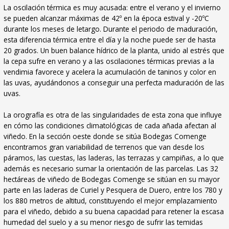
La oscilación térmica es muy acusada: entre el verano y el invierno
se pueden alcanzar máximas de 42º en la época estival y -20ºC
durante los meses de letargo. Durante el periodo de maduración,
esta diferencia térmica entre el día y la noche puede ser de hasta
20 grados. Un buen balance hídrico de la planta, unido al estrés que
la cepa sufre en verano y a las oscilaciones térmicas previas a la
vendimia favorece y acelera la acumulación de taninos y color en
las uvas, ayudándonos a conseguir una perfecta maduración de las
uvas.
La orografía es otra de las singularidades de esta zona que influye
en cómo las condiciones climatológicas de cada añada afectan al
viñedo. En la sección oeste donde se sitúa Bodegas Comenge
encontramos gran variabilidad de terrenos que van desde los
páramos, las cuestas, las laderas, las terrazas y campiñas, a lo que
además es necesario sumar la orientación de las parcelas. Las 32
hectáreas de viñedo de Bodegas Comenge se sitúan en su mayor
parte en las laderas de Curiel y Pesquera de Duero, entre los 780 y
los 880 metros de altitud, constituyendo el mejor emplazamiento
para el viñedo, debido a su buena capacidad para retener la escasa
humedad del suelo y a su menor riesgo de sufrir las temidas